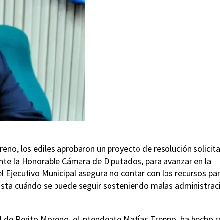
reno, los ediles aprobaron un proyecto de resolución solicit
 ante la Honorable Cámara de Diputados, para avanzar en la
 el Ejecutivo Municipal asegura no contar con los recursos pa
Hasta cuándo se puede seguir sosteniendo malas administrac
dad de Perito Moreno, el intendente Matías Treppo, ha hecho r