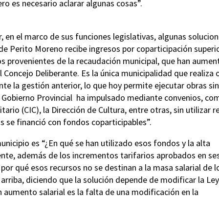
ero es necesario aclarar algunas cosas”.
, en el marco de sus funciones legislativas, algunas solucio
 de Perito Moreno recibe ingresos por coparticipación superio
os provenientes de la recaudación municipal, que han aume
el Concejo Deliberante. Es la única municipalidad que realiza 
e la gestión anterior, lo que hoy permite ejecutar obras sin
el Gobierno Provincial ha impulsado mediante convenios, co
rio (CIC), la Dirección de Cultura, entre otras, sin utilizar 
s se financió con fondos coparticipables”.
nicipio es “¿En qué se han utilizado esos fondos y la alta
nte, además de los incrementos tarifarios aprobados en se
por qué esos recursos no se destinan a la masa salarial de l
 arriba, diciendo que la solución depende de modificar la Le
aumento salarial es la falta de una modificación en la