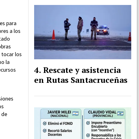
nes para
res a los
ntado
obras
 tocar los
mo la
Rescate y asistencia
recursos
en Rutas Santacruceñas
siones
os
y de