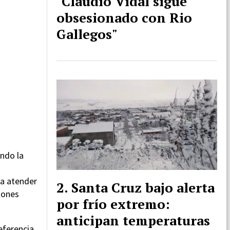
"Claudio Vidal sigue
obsesionado con Rio
Gallegos"
ando la
ra atender
Santa Cruz bajo alerta
iones
por frío extremo:
anticipan temperaturas
eferencia