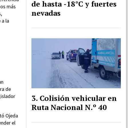
de hasta -18°C y fuertes
amos más
nevadas
,
 a la
un
ara de
gislador
Colisión vehicular en
Ruta Nacional N.º 40
tó Ojeda
ender el