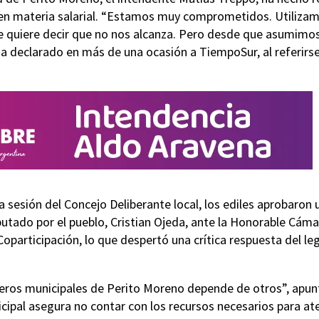
sa en materia salarial. “Estamos muy comprometidos. Utiliz
ue quiere decir que no nos alcanza. Pero desde que asumimos
ha declarado en más de una ocasión a TiempoSur, al referirse
a sesión del Concejo Deliberante local, los ediles aprobaron 
iputado por el pueblo, Cristian Ojeda, ante la Honorable Cám
oparticipación, lo que despertó una crítica respuesta del le
eros municipales de Perito Moreno depende de otros”, apun
icipal asegura no contar con los recursos necesarios para at