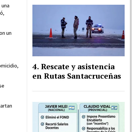
o una
ó,
con un
Rescate y asistencia
omicidio,
en Rutas Santacruceñas
se
cartan