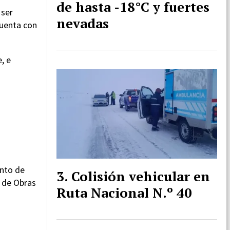
de hasta -18°C y fuertes
 ser
nevadas
cuenta con
, e
ento de
Colisión vehicular en
o de Obras
Ruta Nacional N.º 40